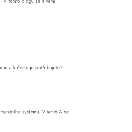
a. V tomto blogu se s vámi
y jsou a k čemu je potřebujete?
 imunitního systému. Vitamin A se