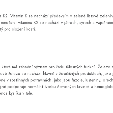
 a K2. Vitamin K se nachází především v zelené listové zeleni
 množství vitaminu K2 se nachází v játrech, sýrech a vaječném 
itý pro složení kostí.
a, která má zásadní význam pro řadu tělesných funkcí. Železo 
 železo se nachází hlavně v živočišných produktech, jako j
ě v rostlinných potravinách, jako jsou fazole, luštěniny, oř
jiné podporuje normální tvorbu červených krvinek a hemoglobi
nos kyslíku v těle.