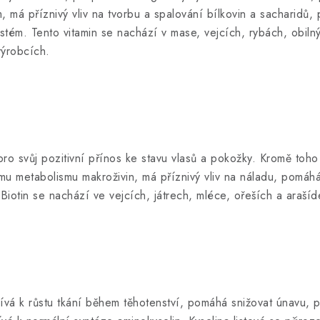
, má příznivý vliv na tvorbu a spalování bílkovin a sacharidů,
systém. Tento vitamin se nachází v mase, vejcích, rybách, obil
výrobcích.
pro svůj pozitivní přínos ke stavu vlasů a pokožky. Kromě toh
mu metabolismu makroživin, má příznivý vliv na náladu, pomáhá 
Biotin se nachází ve vejcích, játrech, mléce, ořeších a arašíd
pívá k růstu tkání během těhotenství, pomáhá snižovat únavu, př