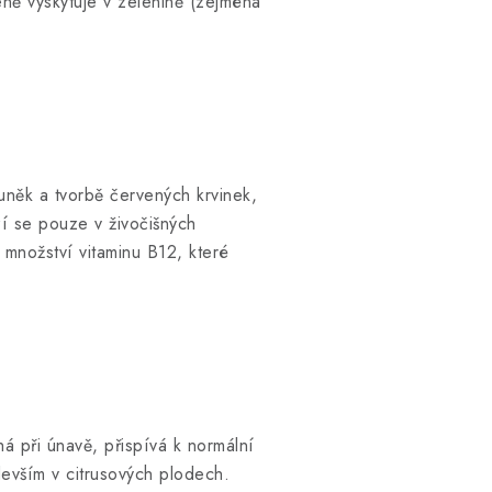
eně vyskytuje v zelenině (zejména
něk a tvorbě červených krvinek,
í se pouze v živočišných
množství vitaminu B12, které
há při únavě, přispívá k normální
edevším v citrusových plodech.