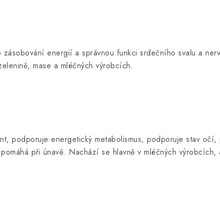
pro zásobování energií a správnou funkci srdečního svalu a n
 zelenině, mase a mléčných výrobcích.
idant, podporuje energetický metabolismus, podporuje stav očí
a pomáhá při únavě. Nachází se hlavně v mléčných výrobcích, 