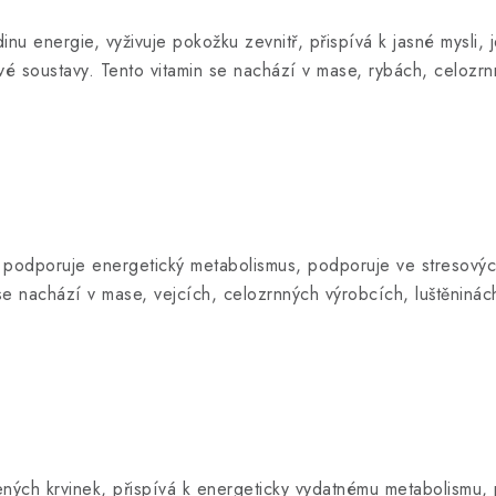
inu energie, vyživuje pokožku zevnitř, přispívá k jasné mysli, 
é soustavy. Tento vitamin se nachází v mase, rybách, celozrn
) podporuje energetický metabolismus, podporuje ve stresovýc
se nachází v mase, vejcích, celozrnných výrobcích, luštěninác
vených krvinek, přispívá k energeticky vydatnému metabolismu