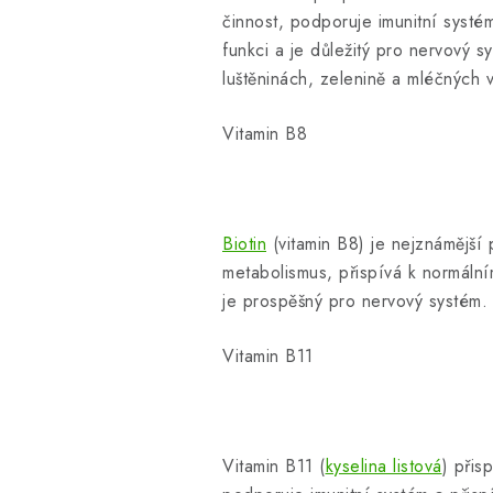
činnost, podporuje imunitní systém
funkci a je důležitý pro nervový 
luštěninách, zelenině a mléčných 
Vitamin B8
Biotin
(vitamin B8) je nejznámější 
metabolismus, přispívá k normální
je prospěšný pro nervový systém. 
Vitamin B11
Vitamin B11 (
kyselina listová
) přis