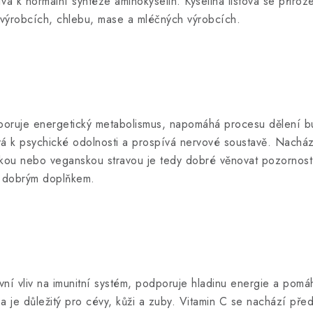
vá k normální syntéze aminokyselin. Kyselina listová se přiroz
 výrobcích, chlebu, mase a mléčných výrobcích.
poruje energetický metabolismus, napomáhá procesu dělení bu
ívá k psychické odolnosti a prospívá nervové soustavě. Nacház
nskou nebo veganskou stravou je tedy dobré věnovat pozornost 
ýt dobrým doplňkem.
ivní vliv na imunitní systém, podporuje hladinu energie a pomá
 a je důležitý pro cévy, kůži a zuby. Vitamin C se nachází př