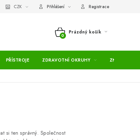
pojmů
CZK
Moje objednávka
Mapa serveru
Přihlášení
Registrace
Prázdný košík
NÁKUPNÍ
KOŠÍK
PŘÍSTROJE
ZDRAVOTNÍ OKRUHY
ZNAČKY
at si ten správný. Společnost