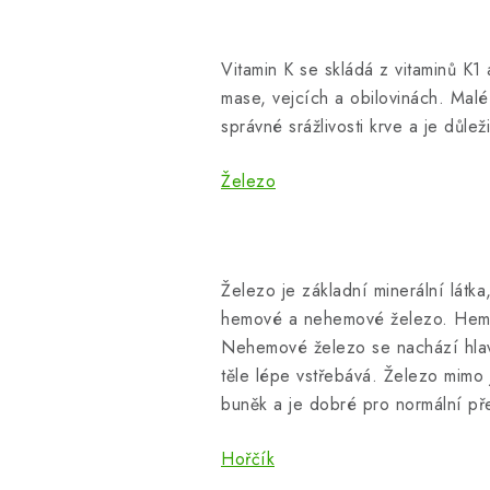
Vitamin K se skládá z vitaminů K1
mase, vejcích a obilovinách. Malé
správné srážlivosti krve a je důlež
Železo
Železo je základní minerální látk
hemové a nehemové železo. Hemové
Nehemové železo se nachází hlavn
těle lépe vstřebává. Železo mimo 
buněk a je dobré pro normální pře
Hořčík