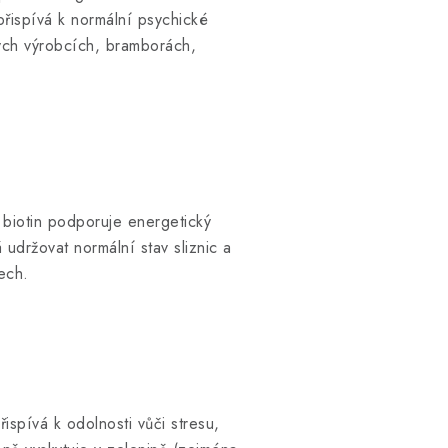
 přispívá k normální psychické
ných výrobcích, bramborách,
o biotin podporuje energetický
udržovat normální stav sliznic a
ech.
ispívá k odolnosti vůči stresu,