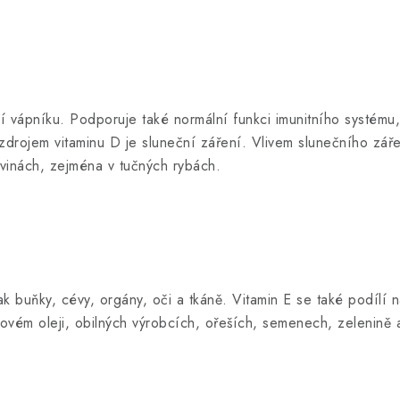
 vápníku. Podporuje také normální funkci imunitního systému, n
rojem vitaminu D je sluneční záření. Vlivem slunečního záření 
avinách, zejména v tučných rybách.
tak buňky, cévy, orgány, oči a tkáně. Vitamin E se také podílí
covém oleji, obilných výrobcích, ořeších, semenech, zelenině