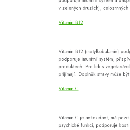
podporuje imunitní systém a přispí
v zelených druzích), celozrnných
Vitamin B12
Vitamin B12 (metylkobalamin) pod
podporuje imunitní systém, přisp
produktech. Pro lidi s vegetariá
přijímají. Doplněk stravy může b
Vitamin C
Vitamin C je antioxidant, má pozit
psychické funkci, podporuje kosti