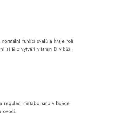
ormální funkci svalů a hraje roli
si tělo vytváří vitamin D v kůži.
 na regulaci metabolismu v buňce.
 a ovoci.