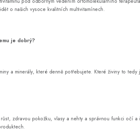
ultivitaminů pod odborným vedením ortomolekulárního terapeut
dět o našich vysoce kvalitních multivitamínech.
čemu je dobrý?
aminy a minerály, které denně potřebujete. Které živiny to ted
í růst, zdravou pokožku, vlasy a nehty a správnou funkci očí a
produktech.