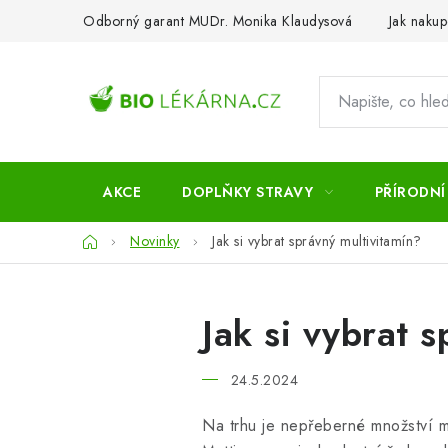
Přejít
Odborný garant MUDr. Monika Klaudysová
Jak nakup
na
obsah
AKCE
DOPLŇKY STRAVY
PŘÍRODNÍ
Domů
Novinky
Jak si vybrat správný multivitamín?
Jak si vybrat 
24.5.2024
Na trhu je nepřeberné množství mu