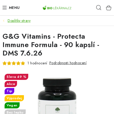
Přejít
Hleda
na
obsah
Doplňky stravy
AKCE
G&G Vitamins - Protecta
DOPLŇKY STRAVY
Immune Formula - 90 kapslí -
PŘÍRODNÍ KOSMETIKA
DMS 7.6.26
SPORT
Podrobnosti hodnocení
1 hodnocení
ZDRAVÉ POTRAVINY
49 %
Akce
PŘÍSTROJE
Tip
Výprodej
ZDRAVOTNÍ OKRUHY
Vegan
Bez lepku