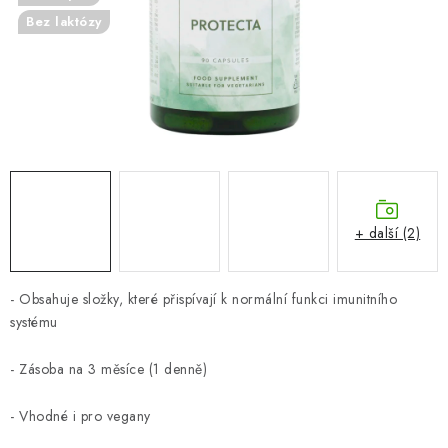
ZNAČKY
Bez laktózy
Odborný garant MUDr. Monika Klaudysová
Jak nakupovat
GDPR
Obchodní podmínky
Kontakty
Slovník pojmů
Moje objednávka
Mapa serveru
+ další (2)
- Obsahuje složky, které přispívají k normální funkci imunitního
systému
- Zásoba na 3 měsíce (1 denně)
- Vhodné i pro vegany