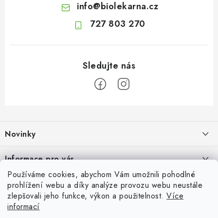
info
@
biolekarna.cz
727 803 270
Z
á
Novinky
p
a
Olivový olej při zácpě: co ukazují klinické studie?
Informace pro vás
t
7.8.2026
Používáme cookies, abychom Vám umožnili pohodlné
í
Odborný garant MUDr. Monika Klaudysová
Přijímáme online platby
prohlížení webu a díky analýze provozu webu neustále
Jak na klidné trávení na cestách
zlepšovali jeho funkce, výkon a použitelnost.
Více
Jak nakupovat
4.8.2026
informací
Oblíbené
GDPR