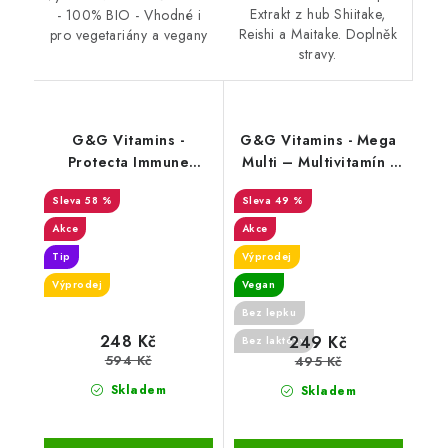
Extrakt z hub Shiitake,
- 100% BIO - Vhodné i
Reishi a Maitake. Doplněk
pro vegetariány a vegany
stravy.
G&G Vitamins -
G&G Vitamins - Mega
Protecta Immune
Multi – Multivitamín -
Formula - 90 kapslí -
90 kapslí - DMS 4/26
58 %
49 %
DMS 13.2.2026
Akce
Akce
Tip
Výprodej
Výprodej
Vegan
Bez lepku
248 Kč
249 Kč
Bez laktózy
594 Kč
495 Kč
Skladem
Skladem