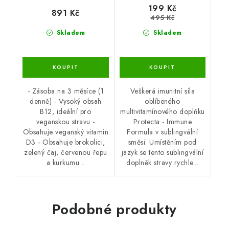
199 Kč
891 Kč
495 Kč
Skladem
Skladem
- Zásoba na 3 měsíce (1
Veškerá imunitní síla
denně) - Vysoký obsah
oblíbeného
B12, ideální pro
multivitamínového doplňku
veganskou stravu -
Protecta - Immune
Obsahuje veganský vitamin
Formula v sublingvální
D3 - Obsahuje brokolici,
směsi. Umístěním pod
zelený čaj, červenou řepu
jazyk se tento sublingvální
a kurkumu...
doplněk stravy rychle...
Podobné produkty