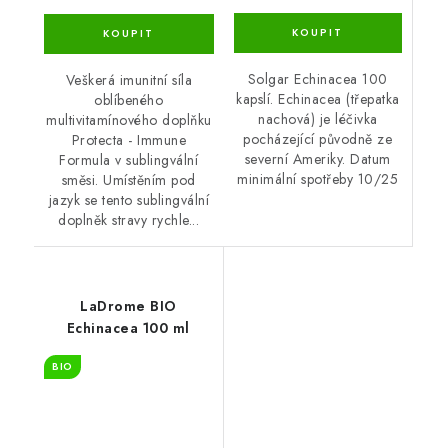
Solgar Echinacea 100
Veškerá imunitní síla
kapslí. Echinacea (třepatka
oblíbeného
nachová) je léčivka
multivitamínového doplňku
pocházející původně ze
Protecta - Immune
severní Ameriky. Datum
Formula v sublingvální
minimální spotřeby 10/25
směsi. Umístěním pod
jazyk se tento sublingvální
doplněk stravy rychle...
LaDrome BIO
Echinacea 100 ml
BIO