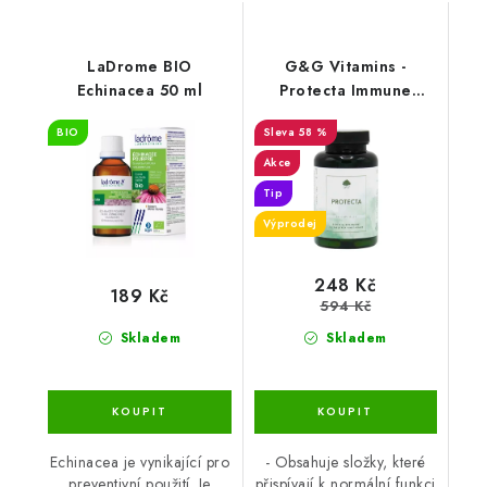
LaDrome BIO
G&G Vitamins -
Echinacea 50 ml
Protecta Immune
Formula - 90 kapslí -
BIO
58 %
DMS 13.2.2026
Akce
Tip
Výprodej
248 Kč
189 Kč
594 Kč
Skladem
Skladem
Echinacea je vynikající pro
- Obsahuje složky, které
preventivní použití. Je
přispívají k normální funkci