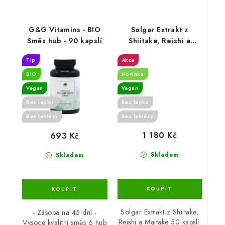
G&G Vitamins - BIO
Solgar Extrakt z
Směs hub - 90 kapslí
Shiitake, Reishi a
Maitake 50 cps
Tip
Akce
BIO
Novinka
Vegan
Vegan
Bez lepku
Bez lepku
Bez laktózy
Bez laktózy
1 180 Kč
693 Kč
Skladem
Skladem
Solgar Extrakt z Shiitake,
- Zásoba na 45 dní -
Reishi a Maitake 50 kapslí.
Vysoce kvalitní směs 6 hub