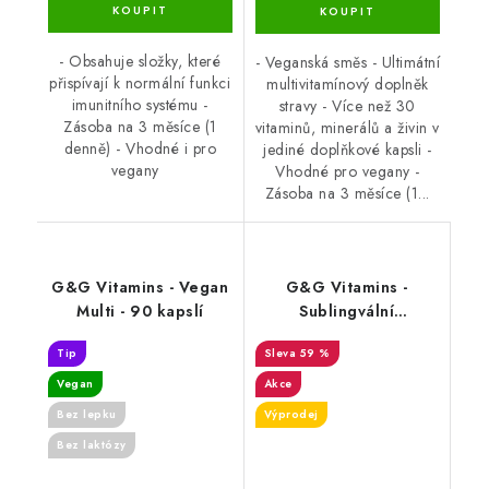
- Obsahuje složky, které
- Veganská směs - Ultimátní
přispívají k normální funkci
multivitamínový doplněk
imunitního systému -
stravy - Více než 30
Zásoba na 3 měsíce (1
vitaminů, minerálů a živin v
denně) - Vhodné i pro
jediné doplňkové kapsli -
vegany
Vhodné pro vegany -
Zásoba na 3 měsíce (1...
G&G Vitamins - Vegan
G&G Vitamins -
Multi - 90 kapslí
Sublingvální
multivitamin Xtra
Tip
59 %
Protecta - 100g - DMS
8.2.26
Vegan
Akce
Bez lepku
Výprodej
Bez laktózy