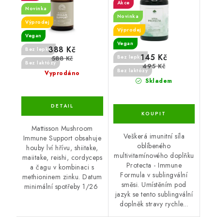
7/25
Akce
Novinka
Novinka
Výprodej
Výprodej
Vegan
Vegan
388 Kč
Bez lepku
145 Kč
Bez lepku
588 Kč
Bez laktózy
495 Kč
Bez laktózy
Vyprodáno
Skladem
Mattisson Mushroom
Veškerá imunitní síla
Immune Support obsahuje
oblíbeného
houby lví hřívu, shiitake,
multivitamínového doplňku
maiitake, reishi, cordyceps
Protecta - Immune
a čagu v kombinaci s
Formula v sublingvální
methioninem zinku. Datum
směsi. Umístěním pod
minimální spotřeby 1/26
jazyk se tento sublingvální
doplněk stravy rychle...