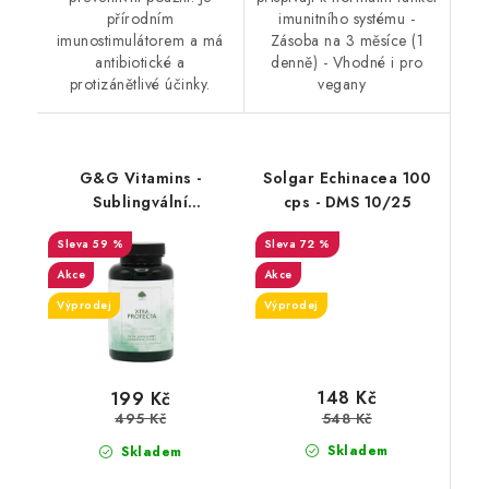
přírodním
imunitního systému -
imunostimulátorem a má
Zásoba na 3 měsíce (1
antibiotické a
denně) - Vhodné i pro
protizánětlivé účinky.
vegany
G&G Vitamins -
Solgar Echinacea 100
Sublingvální
cps - DMS 10/25
multivitamin Xtra
59 %
72 %
Protecta - 100g - DMS
8.2.26
Akce
Akce
Výprodej
Výprodej
148 Kč
199 Kč
548 Kč
495 Kč
Skladem
Skladem