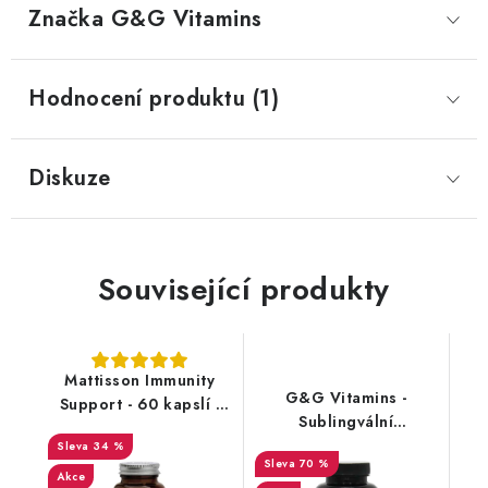
Značka
 G&G Vitamins
Hodnocení produktu (1)
Diskuze
Související produkty
Mattisson Immunity
G&G Vitamins -
Support - 60 kapslí -
Sublingvální
DMS 1/26
multivitamin Xtra
34 %
70 %
Protecta - 100g - DMS
Akce